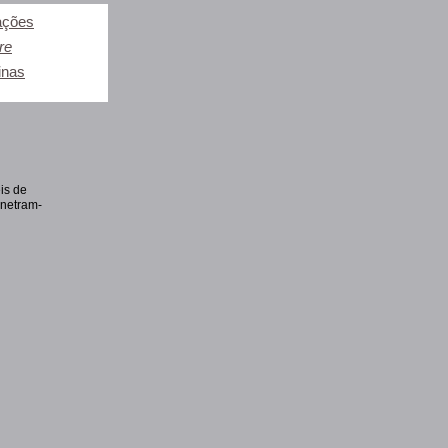
ações
re
inas
is de
enetram-